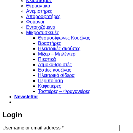
Κλιματισμός
Θερμαντικά
Ανεμιστήρες
Απορροφητήρες
Φούρνοι
Εντoιχιζόμενα
Μικροσυσκευές
Θεσμοσίφωνες Κουζίνας
Βραστήρες
Ηλεκτρικές σκούπες
Μίξερ – Μπλέντερ
Πιεστικά
Ατμοκαθαριστές
Εστίες κουζίνας
Ηλεκτρικά σίδερα
Περιποίηση
Καφετιέρες
Τοστιέρες – Φρυγανιέρες
Newsletter
Login
Required
Username or email address
*