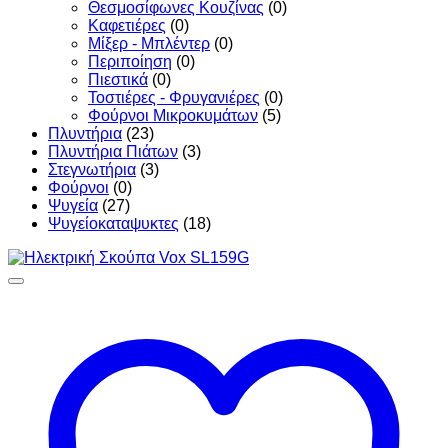
Θεσμοσίφωνες Κουζίνας
(0)
Καφετιέρες
(0)
Μίξερ - Μπλέντερ
(0)
Περιποίηση
(0)
Πιεστικά
(0)
Τοστιέρες - Φρυγανιέρες
(0)
Φούρνοι Μικροκυμάτων
(5)
Πλυντήρια
(23)
Πλυντήρια Πιάτων
(3)
Στεγνωτήρια
(3)
Φούρνοι
(0)
Ψυγεία
(27)
Ψυγείοκαταψυκτες
(18)