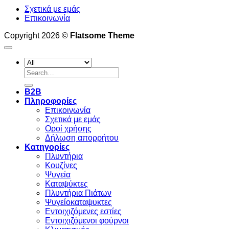
Σχετικά με εμάς
Επικοινωνία
Copyright 2026 ©
Flatsome Theme
Search
for:
B2B
Πληροφορίες
Επικοινωνία
Σχετικά με εμάς
Οροί χρήσης
Δήλωση απορρήτου
Κατηγορίες
Πλυντήρια
Κουζίνες
Ψυγεία
Καταψύκτες
Πλυντήρια Πιάτων
Ψυγείοκαταψυκτες
Εντοιχιζόμενες εστίες
Εντοιχιζόμενοι φούρνοι