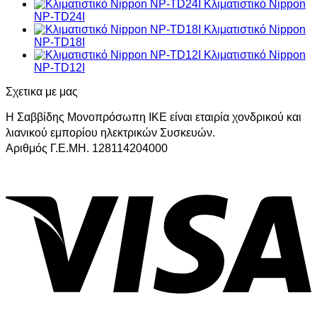
Κλιματιστικό Nippon
NP-TD24I
Κλιματιστικό Nippon
NP-TD18I
Κλιματιστικό Nippon
NP-TD12I
Σχετικα με μας
Η Σαββίδης Μονοπρόσωπη ΙΚΕ είναι εταιρία χονδρικού και
λιανικού εμπορίου ηλεκτρικών Συσκευών.
Αριθμός Γ.Ε.ΜΗ. 128114204000
V