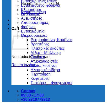
Εντοιχιζόμενες εστίες
No products in the cart.
Εντοιχιζόμενοι φούρνοι
Κλιματισμός
Return to shop
Θερμαντικά
Ανεμιστήρες
Απορροφητήρες
Φούρνοι
Cart
Εντoιχιζόμενα
Μικροσυσκευές
Θεσμοσίφωνες Κουζίνας
Βραστήρες
Ηλεκτρικές σκούπες
Μίξερ – Μπλέντερ
No products in the cart.
Πιεστικά
Ατμοκαθαριστές
Return to shop
Εστίες κουζίνας
Ηλεκτρικά σίδερα
Περιποίηση
Καφετιέρες
Τοστιέρες – Φρυγανιέρες
Contact
09:00 - 17:00
+30 2310773913