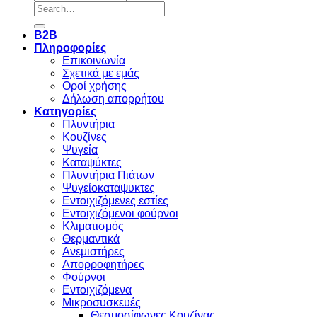
Search
for:
B2B
Πληροφορίες
Επικοινωνία
Σχετικά με εμάς
Οροί χρήσης
Δήλωση απορρήτου
Κατηγορίες
Πλυντήρια
Κουζίνες
Ψυγεία
Καταψύκτες
Πλυντήρια Πιάτων
Ψυγείοκαταψυκτες
Εντοιχιζόμενες εστίες
Εντοιχιζόμενοι φούρνοι
Κλιματισμός
Θερμαντικά
Ανεμιστήρες
Απορροφητήρες
Φούρνοι
Εντoιχιζόμενα
Μικροσυσκευές
Θεσμοσίφωνες Κουζίνας