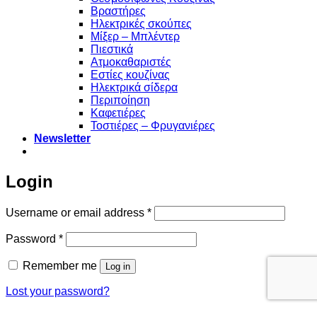
Βραστήρες
Ηλεκτρικές σκούπες
Μίξερ – Μπλέντερ
Πιεστικά
Ατμοκαθαριστές
Εστίες κουζίνας
Ηλεκτρικά σίδερα
Περιποίηση
Καφετιέρες
Τοστιέρες – Φρυγανιέρες
Newsletter
Login
Required
Username or email address
*
Required
Password
*
Remember me
Log in
Lost your password?
Χρησιμοποιούμε cookies για να σας προσφέρουμε την