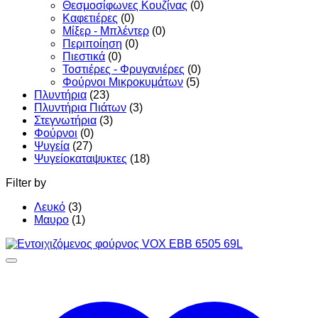
Θεσμοσίφωνες Κουζίνας
(0)
Καφετιέρες
(0)
Μίξερ - Μπλέντερ
(0)
Περιποίηση
(0)
Πιεστικά
(0)
Τοστιέρες - Φρυγανιέρες
(0)
Φούρνοι Μικροκυμάτων
(5)
Πλυντήρια
(23)
Πλυντήρια Πιάτων
(3)
Στεγνωτήρια
(3)
Φούρνοι
(0)
Ψυγεία
(27)
Ψυγείοκαταψυκτες
(18)
Filter by
Λευκό
(3)
Μαυρο
(1)