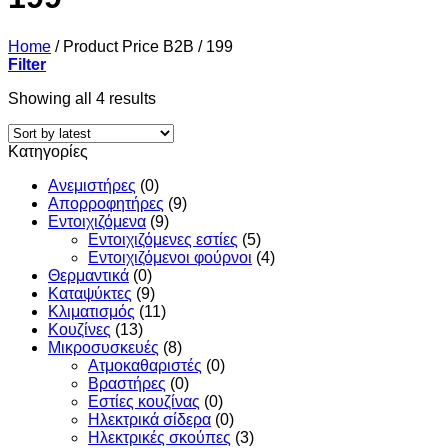
Home
/
Product Price B2B
/
199
Filter
Sorted
Showing all 4 results
by
latest
Κατηγορίες
Ανεμιστήρες
(0)
Απορροφητήρες
(9)
Εντoιχιζόμενα
(9)
Εντοιχιζόμενες εστίες
(5)
Εντοιχιζόμενοι φούρνοι
(4)
Θερμαντικά
(0)
Καταψύκτες
(9)
Κλιματισμός
(11)
Κουζίνες
(13)
Μικροσυσκευές
(8)
Ατμοκαθαριστές
(0)
Βραστήρες
(0)
Εστίες κουζίνας
(0)
Ηλεκτρικά σίδερα
(0)
Ηλεκτρικές σκούπες
(3)