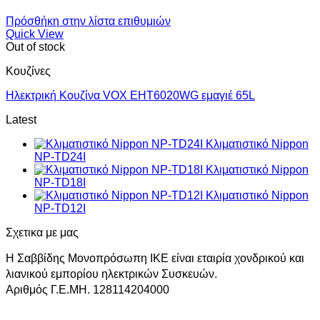
Πρόσθήκη στην λίστα επιθυμιών
Quick View
Out of stock
Κουζίνες
Ηλεκτρική Κουζίνα VOX EHT6020WG εμαγιέ 65L
Latest
Κλιματιστικό Nippon
NP-TD24I
Κλιματιστικό Nippon
NP-TD18I
Κλιματιστικό Nippon
NP-TD12I
Σχετικα με μας
Η Σαββίδης Μονοπρόσωπη ΙΚΕ είναι εταιρία χονδρικού και
λιανικού εμπορίου ηλεκτρικών Συσκευών.
Αριθμός Γ.Ε.ΜΗ. 128114204000
V