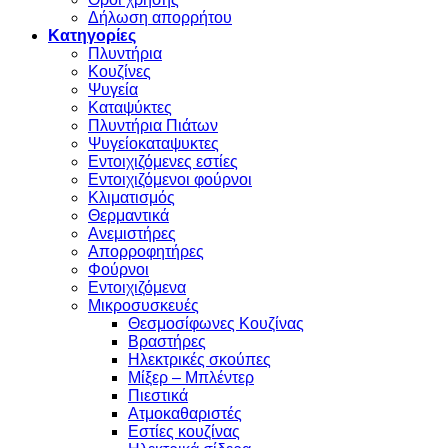
Δήλωση απορρήτου
Κατηγορίες
Πλυντήρια
Κουζίνες
Ψυγεία
Καταψύκτες
Πλυντήρια Πιάτων
Ψυγείοκαταψυκτες
Εντοιχιζόμενες εστίες
Εντοιχιζόμενοι φούρνοι
Κλιματισμός
Θερμαντικά
Ανεμιστήρες
Απορροφητήρες
Φούρνοι
Εντoιχιζόμενα
Μικροσυσκευές
Θεσμοσίφωνες Κουζίνας
Βραστήρες
Ηλεκτρικές σκούπες
Μίξερ – Μπλέντερ
Πιεστικά
Ατμοκαθαριστές
Εστίες κουζίνας