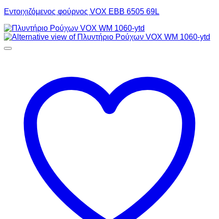
Εντοιχιζόμενος φούρνος VOX EBB 6505 69L