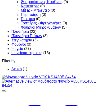
Θεσμοσίφωνες Κουζίνας
(0)
Καφετιέρες
(0)
Μίξερ - Μπλέντερ
(0)
Περιποίηση
(0)
Πιεστικά
(0)
Τοστιέρες - Φρυγανιέρες
(0)
Φούρνοι Μικροκυμάτων
(5)
Πλυντήρια
(23)
Πλυντήρια Πιάτων
(3)
Στεγνωτήρια
(3)
Φούρνοι
(0)
Ψυγεία
(27)
Ψυγείοκαταψυκτες
(18)
Filter by
Λευκό
(1)