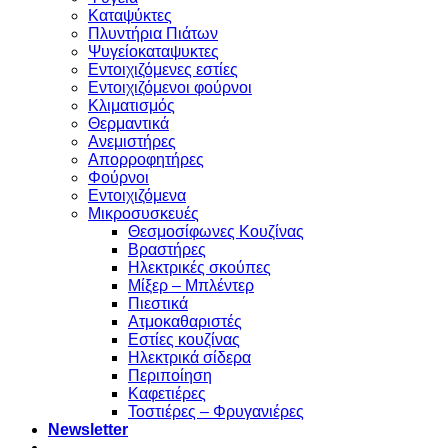
Καταψύκτες
Πλυντήρια Πιάτων
Ψυγείοκαταψυκτες
Εντοιχιζόμενες εστίες
Εντοιχιζόμενοι φούρνοι
Κλιματισμός
Θερμαντικά
Ανεμιστήρες
Απορροφητήρες
Φούρνοι
Εντoιχιζόμενα
Μικροσυσκευές
Θεσμοσίφωνες Κουζίνας
Βραστήρες
Ηλεκτρικές σκούπες
Μίξερ – Μπλέντερ
Πιεστικά
Ατμοκαθαριστές
Εστίες κουζίνας
Ηλεκτρικά σίδερα
Περιποίηση
Καφετιέρες
Τοστιέρες – Φρυγανιέρες
Newsletter