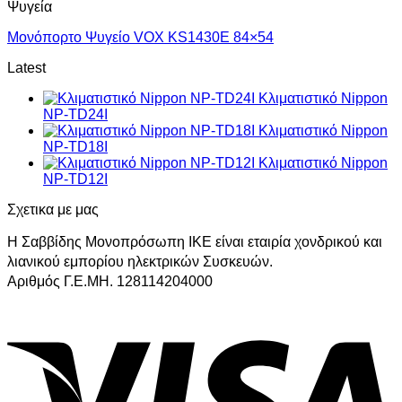
Ψυγεία
Μονόπορτο Ψυγείο VOX KS1430E 84×54
Latest
Κλιματιστικό Nippon
NP-TD24I
Κλιματιστικό Nippon
NP-TD18I
Κλιματιστικό Nippon
NP-TD12I
Σχετικα με μας
Η Σαββίδης Μονοπρόσωπη ΙΚΕ είναι εταιρία χονδρικού και
λιανικού εμπορίου ηλεκτρικών Συσκευών.
Αριθμός Γ.Ε.ΜΗ. 128114204000
V