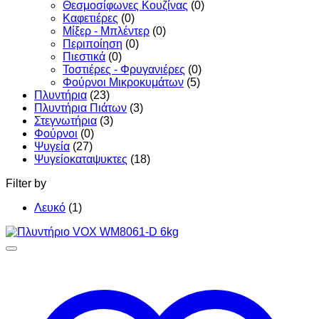
Θεσμοσίφωνες Κουζίνας
(0)
Καφετιέρες
(0)
Μίξερ - Μπλέντερ
(0)
Περιποίηση
(0)
Πιεστικά
(0)
Τοστιέρες - Φρυγανιέρες
(0)
Φούρνοι Μικροκυμάτων
(5)
Πλυντήρια
(23)
Πλυντήρια Πιάτων
(3)
Στεγνωτήρια
(3)
Φούρνοι
(0)
Ψυγεία
(27)
Ψυγείοκαταψυκτες
(18)
Filter by
Λευκό
(1)