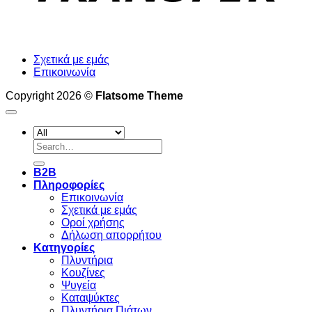
Σχετικά με εμάς
Επικοινωνία
Copyright 2026 ©
Flatsome Theme
Search
for:
B2B
Πληροφορίες
Επικοινωνία
Σχετικά με εμάς
Οροί χρήσης
Δήλωση απορρήτου
Κατηγορίες
Πλυντήρια
Κουζίνες
Ψυγεία
Καταψύκτες
Πλυντήρια Πιάτων