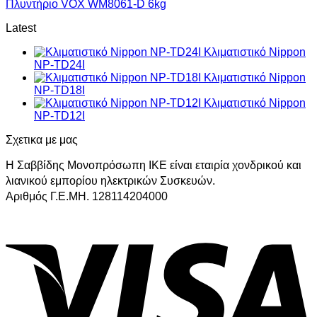
Πλυντήριο VOX WM8061-D 6kg
Latest
Κλιματιστικό Nippon
NP-TD24I
Κλιματιστικό Nippon
NP-TD18I
Κλιματιστικό Nippon
NP-TD12I
Σχετικα με μας
Η Σαββίδης Μονοπρόσωπη ΙΚΕ είναι εταιρία χονδρικού και
λιανικού εμπορίου ηλεκτρικών Συσκευών.
Αριθμός Γ.Ε.ΜΗ. 128114204000
V