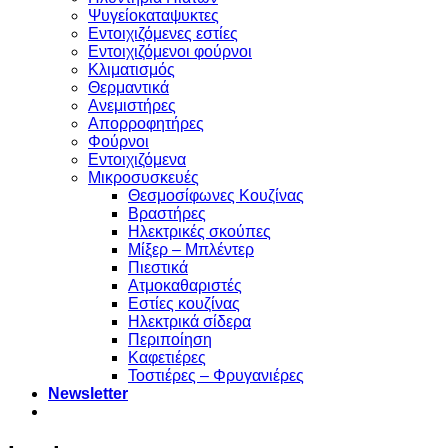
Ψυγείοκαταψυκτες
Εντοιχιζόμενες εστίες
Εντοιχιζόμενοι φούρνοι
Κλιματισμός
Θερμαντικά
Ανεμιστήρες
Απορροφητήρες
Φούρνοι
Εντoιχιζόμενα
Μικροσυσκευές
Θεσμοσίφωνες Κουζίνας
Βραστήρες
Ηλεκτρικές σκούπες
Μίξερ – Μπλέντερ
Πιεστικά
Ατμοκαθαριστές
Εστίες κουζίνας
Ηλεκτρικά σίδερα
Περιποίηση
Καφετιέρες
Τοστιέρες – Φρυγανιέρες
Newsletter