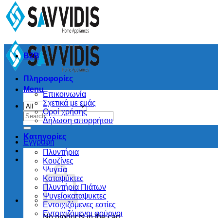
B2B
Πληροφορίες
Menu
Επικοινωνία
Σχετικά με εμάς
Οροί χρήσης
Search
Δήλωση απορρήτου
for:
Κατηγορίες
Εγγραφή
Πλυντήρια
Κουζίνες
Ψυγεία
Καταψύκτες
Πλυντήρια Πιάτων
Ψυγείοκαταψυκτες
Εντοιχιζόμενες εστίες
Εντοιχιζόμενοι φούρνοι
No products in the cart.