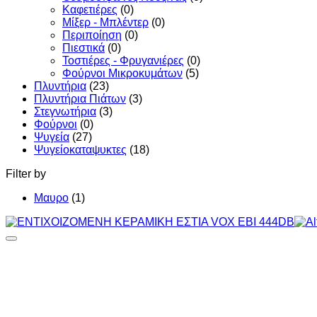
Καφετιέρες
(0)
Μίξερ - Μπλέντερ
(0)
Περιποίηση
(0)
Πιεστικά
(0)
Τοστιέρες - Φρυγανιέρες
(0)
Φούρνοι Μικροκυμάτων
(5)
Πλυντήρια
(23)
Πλυντήρια Πιάτων
(3)
Στεγνωτήρια
(3)
Φούρνοι
(0)
Ψυγεία
(27)
Ψυγείοκαταψυκτες
(18)
Filter by
Μαυρο
(1)