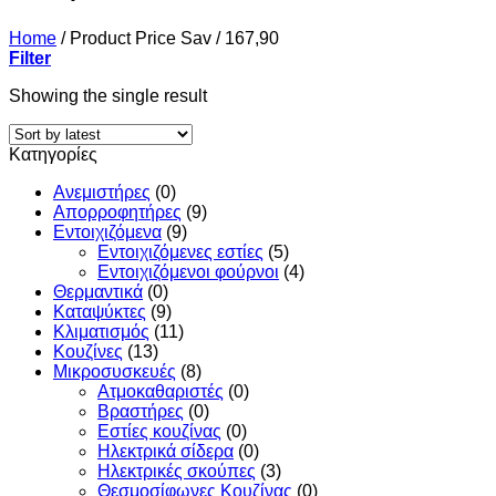
Home
/
Product Price Sav
/
167,90
Filter
Showing the single result
Κατηγορίες
Ανεμιστήρες
(0)
Απορροφητήρες
(9)
Εντoιχιζόμενα
(9)
Εντοιχιζόμενες εστίες
(5)
Εντοιχιζόμενοι φούρνοι
(4)
Θερμαντικά
(0)
Καταψύκτες
(9)
Κλιματισμός
(11)
Κουζίνες
(13)
Μικροσυσκευές
(8)
Ατμοκαθαριστές
(0)
Βραστήρες
(0)
Εστίες κουζίνας
(0)
Ηλεκτρικά σίδερα
(0)
Ηλεκτρικές σκούπες
(3)
Θεσμοσίφωνες Κουζίνας
(0)