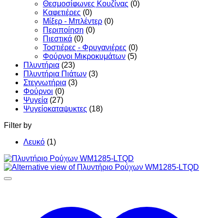
Θεσμοσίφωνες Κουζίνας
(0)
Καφετιέρες
(0)
Μίξερ - Μπλέντερ
(0)
Περιποίηση
(0)
Πιεστικά
(0)
Τοστιέρες - Φρυγανιέρες
(0)
Φούρνοι Μικροκυμάτων
(5)
Πλυντήρια
(23)
Πλυντήρια Πιάτων
(3)
Στεγνωτήρια
(3)
Φούρνοι
(0)
Ψυγεία
(27)
Ψυγείοκαταψυκτες
(18)
Filter by
Λευκό
(1)