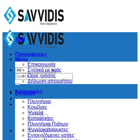
B2B
Πληροφορίες
Menu
Επικοινωνία
Σχετικά με εμάς
Search
Οροί χρήσης
for:
Δήλωση απορρήτου
Κατηγορίες
Εγγραφή
Πλυντήρια
Κουζίνες
Ψυγεία
Καταψύκτες
Πλυντήρια Πιάτων
Ψυγείοκαταψυκτες
Εντοιχιζόμενες εστίες