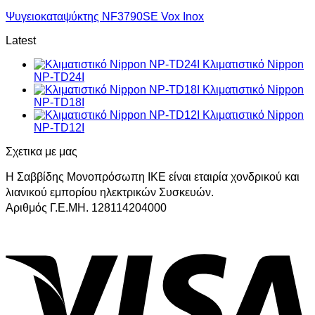
Ψυγειοκαταψύκτης NF3790SE Vox Inox
Latest
Κλιματιστικό Nippon
NP-TD24I
Κλιματιστικό Nippon
NP-TD18I
Κλιματιστικό Nippon
NP-TD12I
Σχετικα με μας
Η Σαββίδης Μονοπρόσωπη ΙΚΕ είναι εταιρία χονδρικού και
λιανικού εμπορίου ηλεκτρικών Συσκευών.
Αριθμός Γ.Ε.ΜΗ. 128114204000
V