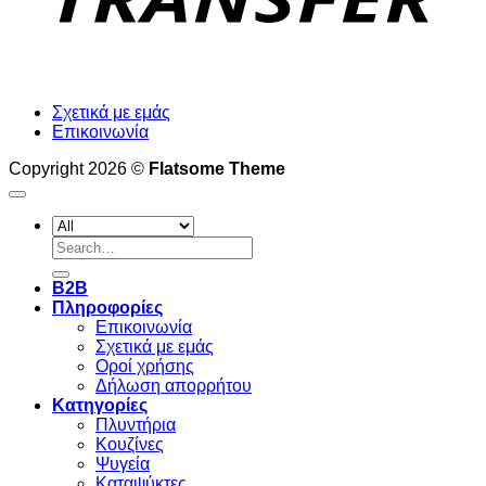
Σχετικά με εμάς
Επικοινωνία
Copyright 2026 ©
Flatsome Theme
Search
for:
B2B
Πληροφορίες
Επικοινωνία
Σχετικά με εμάς
Οροί χρήσης
Δήλωση απορρήτου
Κατηγορίες
Πλυντήρια
Κουζίνες
Ψυγεία
Καταψύκτες