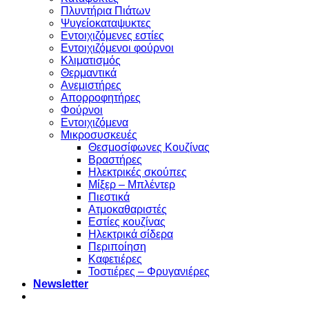
Πλυντήρια Πιάτων
Ψυγείοκαταψυκτες
Εντοιχιζόμενες εστίες
Εντοιχιζόμενοι φούρνοι
Κλιματισμός
Θερμαντικά
Ανεμιστήρες
Απορροφητήρες
Φούρνοι
Εντoιχιζόμενα
Μικροσυσκευές
Θεσμοσίφωνες Κουζίνας
Βραστήρες
Ηλεκτρικές σκούπες
Μίξερ – Μπλέντερ
Πιεστικά
Ατμοκαθαριστές
Εστίες κουζίνας
Ηλεκτρικά σίδερα
Περιποίηση
Καφετιέρες
Τοστιέρες – Φρυγανιέρες
Newsletter