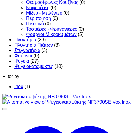
Θεσμοσίφωνες Κουζίνας
(0)
Καφετιέρες
(0)
Μίξερ - Μπλέντερ
(0)
Περιποίηση
(0)
Πιεστικά
(0)
Τοστιέρες - Φρυγανιέρες
(0)
Φούρνοι Μικροκυμάτων
(5)
Πλυντήρια
(23)
Πλυντήρια Πιάτων
(3)
Στεγνωτήρια
(3)
Φούρνοι
(0)
Ψυγεία
(27)
Ψυγείοκαταψυκτες
(18)
Filter by
Inox
(1)