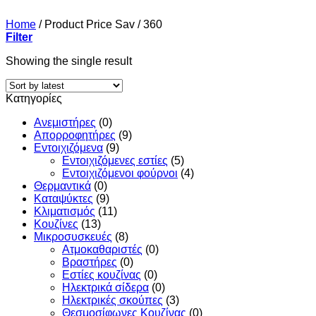
Home
/
Product Price Sav
/
360
Filter
Showing the single result
Κατηγορίες
Ανεμιστήρες
(0)
Απορροφητήρες
(9)
Εντoιχιζόμενα
(9)
Εντοιχιζόμενες εστίες
(5)
Εντοιχιζόμενοι φούρνοι
(4)
Θερμαντικά
(0)
Καταψύκτες
(9)
Κλιματισμός
(11)
Κουζίνες
(13)
Μικροσυσκευές
(8)
Ατμοκαθαριστές
(0)
Βραστήρες
(0)
Εστίες κουζίνας
(0)
Ηλεκτρικά σίδερα
(0)
Ηλεκτρικές σκούπες
(3)
Θεσμοσίφωνες Κουζίνας
(0)