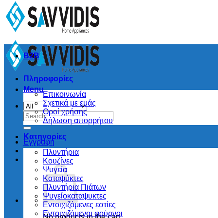
B2B
Πληροφορίες
Menu
Επικοινωνία
Σχετικά με εμάς
Οροί χρήσης
Search
Δήλωση απορρήτου
for:
Κατηγορίες
Εγγραφή
Πλυντήρια
Κουζίνες
Ψυγεία
Καταψύκτες
Πλυντήρια Πιάτων
Ψυγείοκαταψυκτες
Εντοιχιζόμενες εστίες
Εντοιχιζόμενοι φούρνοι
No products in the cart.