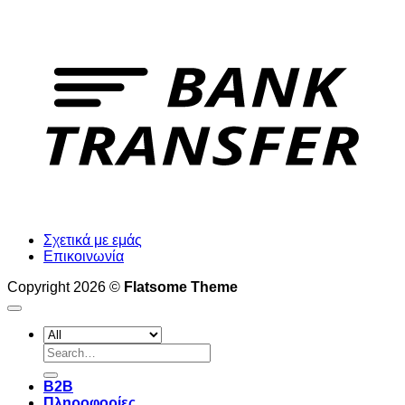
T
Σχετικά με εμάς
Επικοινωνία
Copyright 2026 ©
Flatsome Theme
Search
for:
B2B
Πληροφορίες