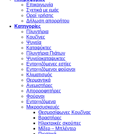
Επικοινωνία
Σχετικά με εμάς
Οροί χρήσης
Δήλωση απορρήτου
Κατηγορίες
Πλυντήρια
Κουζίνες
Ψυγεία
Καταψύκτες
Πλυντήρια Πιάτων
Ψυγείοκαταψυκτες
Εντοιχιζόμενες εστίες
Εντοιχιζόμενοι φούρνοι
Κλιματισμός
Θερμαντικά
Ανεμιστήρες
Απορροφητήρες
Φούρνοι
Εντoιχιζόμενα
Μικροσυσκευές
Θεσμοσίφωνες Κουζίνας
Βραστήρες
Ηλεκτρικές σκούπες
Μίξερ – Μπλέντερ
Πιεστικά