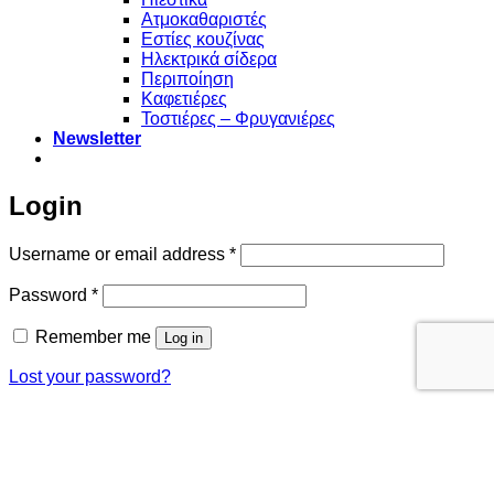
Ατμοκαθαριστές
Εστίες κουζίνας
Ηλεκτρικά σίδερα
Περιποίηση
Καφετιέρες
Τοστιέρες – Φρυγανιέρες
Newsletter
Login
Required
Username or email address
*
Required
Password
*
Remember me
Log in
Lost your password?
Χρησιμοποιούμε cookies για να σας προσφέρουμε την
καλύτερη δυνατή εμπειρία στη σελίδα μας. Εάν συνεχίσετε να
χρησιμοποιείτε τη σελίδα, θα υποθέσουμε πως είστε
ικανοποιημένοι με αυτό.
Εντάξει
Πολιτική απορρήτου