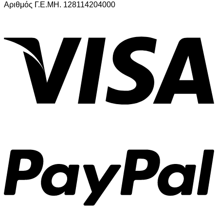
Αριθμός Γ.Ε.ΜΗ. 128114204000
V
P