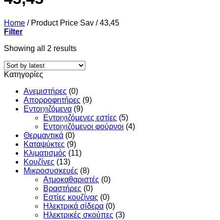
Home
/
Product Price Sav
/
43,45
Filter
Sorted
Showing all 2 results
by
latest
Κατηγορίες
Ανεμιστήρες
(0)
Απορροφητήρες
(9)
Εντoιχιζόμενα
(9)
Εντοιχιζόμενες εστίες
(5)
Εντοιχιζόμενοι φούρνοι
(4)
Θερμαντικά
(0)
Καταψύκτες
(9)
Κλιματισμός
(11)
Κουζίνες
(13)
Μικροσυσκευές
(8)
Ατμοκαθαριστές
(0)
Βραστήρες
(0)
Εστίες κουζίνας
(0)
Ηλεκτρικά σίδερα
(0)
Ηλεκτρικές σκούπες
(3)