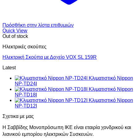
Πρόσθήκη στην λίστα επιθυμιών
Quick View
Out of stock
Ηλεκτρικές σκούπες
Ηλεκτρική Σκούπα με Δοχείο VOX SL 159R
Latest
Κλιματιστικό Nippon
NP-TD24I
Κλιματιστικό Nippon
NP-TD18I
Κλιματιστικό Nippon
NP-TD12I
Σχετικα με μας
Η Σαββίδης Μονοπρόσωπη ΙΚΕ είναι εταιρία χονδρικού και
λιανικού εμπορίου ηλεκτρικών Συσκευών.