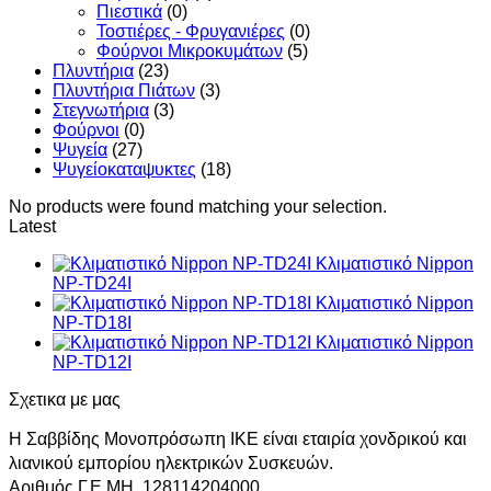
Πιεστικά
(0)
Τοστιέρες - Φρυγανιέρες
(0)
Φούρνοι Μικροκυμάτων
(5)
Πλυντήρια
(23)
Πλυντήρια Πιάτων
(3)
Στεγνωτήρια
(3)
Φούρνοι
(0)
Ψυγεία
(27)
Ψυγείοκαταψυκτες
(18)
No products were found matching your selection.
Latest
Κλιματιστικό Nippon
NP-TD24I
Κλιματιστικό Nippon
NP-TD18I
Κλιματιστικό Nippon
NP-TD12I
Σχετικα με μας
Η Σαββίδης Μονοπρόσωπη ΙΚΕ είναι εταιρία χονδρικού και
λιανικού εμπορίου ηλεκτρικών Συσκευών.
Αριθμός Γ.Ε.ΜΗ. 128114204000