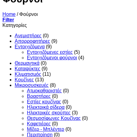
Home
/
Φούρνοι
Filter
Κατηγορίες
Ανεμιστήρες
(0)
Απορροφητήρες
(9)
Εντoιχιζόμενα
(9)
Εντοιχιζόμενες εστίες
(5)
Εντοιχιζόμενοι φούρνοι
(4)
Θερμαντικά
(0)
Καταψύκτες
(9)
Κλιματισμός
(11)
Κουζίνες
(13)
Μικροσυσκευές
(8)
Ατμοκαθαριστές
(0)
Βραστήρες
(0)
Εστίες κουζίνας
(0)
Ηλεκτρικά σίδερα
(0)
Ηλεκτρικές σκούπες
(3)
Θεσμοσίφωνες Κουζίνας
(0)
Καφετιέρες
(0)
Μίξερ - Μπλέντερ
(0)
Περιποίηση
(0)