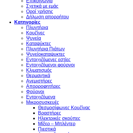
Επικοινωνία
Σχετικά με εμάς
Οροί χρήσης
Δήλωση απορρήτου
Κατηγορίες
Πλυντήρια
Κουζίνες
Ψυγεία
Καταψύκτες
Πλυντήρια Πιάτων
Ψυγείοκαταψυκτες
Εντοιχιζόμενες εστίες
Εντοιχιζόμενοι φούρνοι
Κλιματισμός
Θερμαντικά
Ανεμιστήρες
Απορροφητήρες
Φούρνοι
Εντoιχιζόμενα
Μικροσυσκευές
Θεσμοσίφωνες Κουζίνας
Βραστήρες
Ηλεκτρικές σκούπες
Μίξερ – Μπλέντερ
Πιεστικά