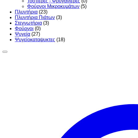
Τοστιέρες - Φρυγανιέρες
(0)
Φούρνοι Μικροκυμάτων
(5)
Πλυντήρια
(23)
Πλυντήρια Πιάτων
(3)
Στεγνωτήρια
(3)
Φούρνοι
(0)
Ψυγεία
(27)
Ψυγείοκαταψυκτες
(18)