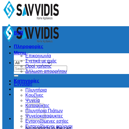
B2B
Πληροφορίες
Menu
Επικοινωνία
Σχετικά με εμάς
Οροί χρήσης
Search
Δήλωση απορρήτου
for:
Κατηγορίες
Εγγραφή
Πλυντήρια
Κουζίνες
Ψυγεία
Καταψύκτες
Πλυντήρια Πιάτων
Ψυγείοκαταψυκτες
Εντοιχιζόμενες εστίες
Εντοιχιζόμενοι φούρνοι
No products in the cart.