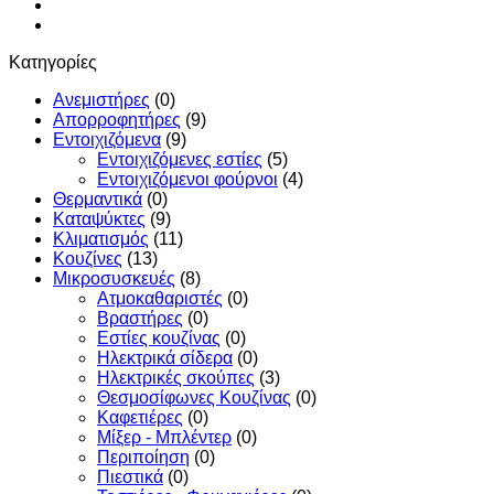
Κατηγορίες
Ανεμιστήρες
(0)
Απορροφητήρες
(9)
Εντoιχιζόμενα
(9)
Εντοιχιζόμενες εστίες
(5)
Εντοιχιζόμενοι φούρνοι
(4)
Θερμαντικά
(0)
Καταψύκτες
(9)
Κλιματισμός
(11)
Κουζίνες
(13)
Μικροσυσκευές
(8)
Ατμοκαθαριστές
(0)
Βραστήρες
(0)
Εστίες κουζίνας
(0)
Ηλεκτρικά σίδερα
(0)
Ηλεκτρικές σκούπες
(3)
Θεσμοσίφωνες Κουζίνας
(0)
Καφετιέρες
(0)
Μίξερ - Μπλέντερ
(0)
Περιποίηση
(0)
Πιεστικά
(0)