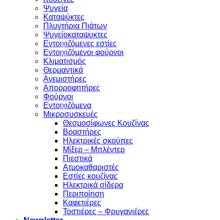
Ψυγεία
Καταψύκτες
Πλυντήρια Πιάτων
Ψυγείοκαταψυκτες
Εντοιχιζόμενες εστίες
Εντοιχιζόμενοι φούρνοι
Κλιματισμός
Θερμαντικά
Ανεμιστήρες
Απορροφητήρες
Φούρνοι
Εντoιχιζόμενα
Μικροσυσκευές
Θεσμοσίφωνες Κουζίνας
Βραστήρες
Ηλεκτρικές σκούπες
Μίξερ – Μπλέντερ
Πιεστικά
Ατμοκαθαριστές
Εστίες κουζίνας
Ηλεκτρικά σίδερα
Περιποίηση
Καφετιέρες
Τοστιέρες – Φρυγανιέρες