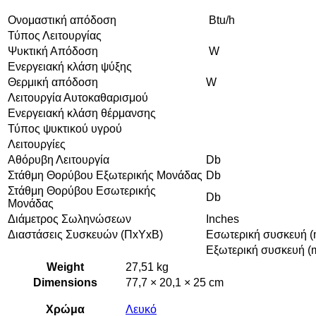
Ονομαστική απόδοση
Btu/h
Τύπος Λειτουργίας
Ψυκτική Απόδοση
W
Ενεργειακή κλάση ψύξης
Θερμική απόδοση
W
Λειτουργία Αυτοκαθαρισμού
Ενεργειακή κλάση θέρμανσης
Τύπος ψυκτικού υγρού
Λειτουργίες
Αθόρυβη Λειτουργία
Db
Στάθμη Θορύβου Εξωτερικής Μονάδας
Db
Στάθμη Θορύβου Εσωτερικής
Db
Μονάδας
Διάμετρος Σωληνώσεων
Inches
Διαστάσεις Συσκευών (ΠxΥxΒ)
Εσωτερική συσκευή 
Εξωτερική συσκευή (
Weight
27,51 kg
Dimensions
77,7 × 20,1 × 25 cm
Χρώμα
Λευκό