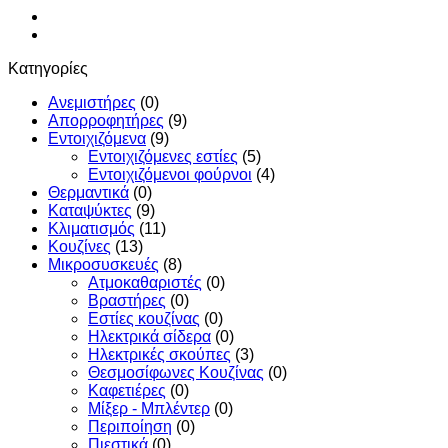
Κατηγορίες
Ανεμιστήρες
(0)
Απορροφητήρες
(9)
Εντoιχιζόμενα
(9)
Εντοιχιζόμενες εστίες
(5)
Εντοιχιζόμενοι φούρνοι
(4)
Θερμαντικά
(0)
Καταψύκτες
(9)
Κλιματισμός
(11)
Κουζίνες
(13)
Μικροσυσκευές
(8)
Ατμοκαθαριστές
(0)
Βραστήρες
(0)
Εστίες κουζίνας
(0)
Ηλεκτρικά σίδερα
(0)
Ηλεκτρικές σκούπες
(3)
Θεσμοσίφωνες Κουζίνας
(0)
Καφετιέρες
(0)
Μίξερ - Μπλέντερ
(0)
Περιποίηση
(0)
Πιεστικά
(0)