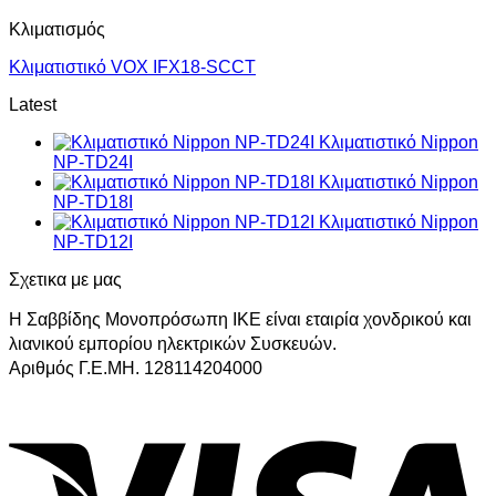
Κλιματισμός
Κλιματιστικό VOX IFX18-SCCT
Latest
Κλιματιστικό Nippon
NP-TD24I
Κλιματιστικό Nippon
NP-TD18I
Κλιματιστικό Nippon
NP-TD12I
Σχετικα με μας
Η Σαββίδης Μονοπρόσωπη ΙΚΕ είναι εταιρία χονδρικού και
λιανικού εμπορίου ηλεκτρικών Συσκευών.
Αριθμός Γ.Ε.ΜΗ. 128114204000
V