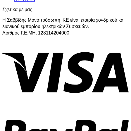
Σχετικα με μας
Η Σαββίδης Μονοπρόσωπη ΙΚΕ είναι εταιρία χονδρικού και
λιανικού εμπορίου ηλεκτρικών Συσκευών.
Αριθμός Γ.Ε.ΜΗ. 128114204000
V
P