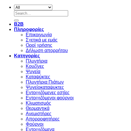
Search
for:
B2B
Πληροφορίες
Επικοινωνία
Σχετικά με εμάς
Οροί χρήσης
Δήλωση απορρήτου
Κατηγορίες
Πλυντήρια
Κουζίνες
Ψυγεία
Καταψύκτες
Πλυντήρια Πιάτων
Ψυγείοκαταψυκτες
Εντοιχιζόμενες εστίες
Εντοιχιζόμενοι φούρνοι
Κλιματισμός
Θερμαντικά
Ανεμιστήρες
Απορροφητήρες
Φούρνοι
Εντoιχιζόμενα