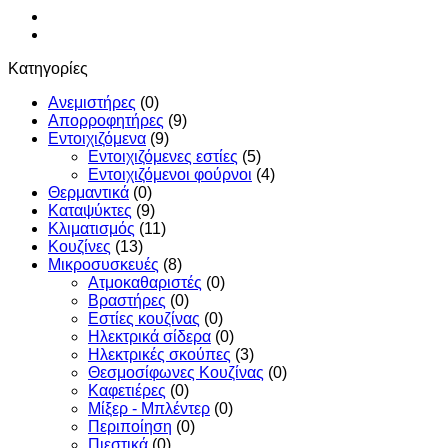
Κατηγορίες
Ανεμιστήρες
(0)
Απορροφητήρες
(9)
Εντoιχιζόμενα
(9)
Εντοιχιζόμενες εστίες
(5)
Εντοιχιζόμενοι φούρνοι
(4)
Θερμαντικά
(0)
Καταψύκτες
(9)
Κλιματισμός
(11)
Κουζίνες
(13)
Μικροσυσκευές
(8)
Ατμοκαθαριστές
(0)
Βραστήρες
(0)
Εστίες κουζίνας
(0)
Ηλεκτρικά σίδερα
(0)
Ηλεκτρικές σκούπες
(3)
Θεσμοσίφωνες Κουζίνας
(0)
Καφετιέρες
(0)
Μίξερ - Μπλέντερ
(0)
Περιποίηση
(0)
Πιεστικά
(0)