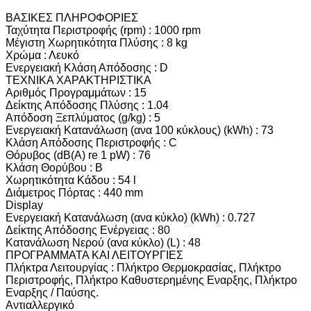
ΒΑΣΙΚΕΣ ΠΛΗΡΟΦΟΡΙΕΣ
Ταχύτητα Περιστροφής (rpm) : 1000 rpm
Μέγιστη Χωρητικότητα Πλύσης : 8 kg
Χρώμα : Λευκό
Ενεργειακή Κλάση Απόδοσης : D
TEXNIKA ΧΑΡΑΚΤΗΡΙΣΤΙΚΑ
Αριθμός Προγραμμάτων : 15
Δείκτης Απόδοσης Πλύσης : 1.04
Απόδοση Ξεπλύματος (g/kg) : 5
Ενεργειακή Κατανάλωση (ανα 100 κύκλους) (kWh) : 73
Κλάση Απόδοσης Περιστροφής : C
Θόρυβος (dB(A) re 1 pW) : 76
Κλάση Θορύβου : Β
Χωρητικότητα Κάδου : 54 l
Διάμετρος Πόρτας : 440 mm
Display
Ενεργειακή Κατανάλωση (ανα κύκλο) (kWh) : 0.727
Δείκτης Απόδοσης Ενέργειας : 80
Κατανάλωση Νερού (ανα κύκλο) (L) : 48
ΠΡΟΓΡΑΜΜΑΤΑ ΚΑΙ ΛΕΙΤΟΥΡΓΙΕΣ
Πλήκτρα Λειτουργίας : Πλήκτρο Θερμοκρασίας, Πλήκτρο
Περιστροφής, Πλήκτρο Καθυστερημένης Εναρξης, Πλήκτρο
Εναρξης / Παύσης.
Αντιαλλεργικό