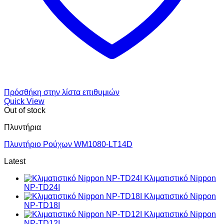
Πρόσθήκη στην λίστα επιθυμιών
Quick View
Out of stock
Πλυντήρια
Πλυντήριο Ρούχων WM1080-LT14D
Latest
Κλιματιστικό Nippon
NP-TD24I
Κλιματιστικό Nippon
NP-TD18I
Κλιματιστικό Nippon
NP-TD12I