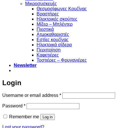
Μικροσυσκευές
Θεσμοσίφωνες Κουζίνας
Βραστήρες
Ηλεκτρικές σκούπες
Μίξερ – Μπλέντερ
Πιεστικά
Ατμοκαθαριστές
Εστίες κουζίνας
Ηλεκτρικά σίδερα
Περιποίηση
Καφετιέρες
Τοστιέρες – Φρυγανιέρες
Newsletter
Login
Required
Username or email address
*
Required
Password
*
Remember me
Log in
Lost your password?