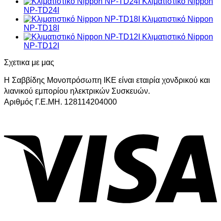
Κλιματιστικό Nippon
NP-TD24I
Κλιματιστικό Nippon
NP-TD18I
Κλιματιστικό Nippon
NP-TD12I
Σχετικα με μας
Η Σαββίδης Μονοπρόσωπη ΙΚΕ είναι εταιρία χονδρικού και
λιανικού εμπορίου ηλεκτρικών Συσκευών.
Αριθμός Γ.Ε.ΜΗ. 128114204000
V