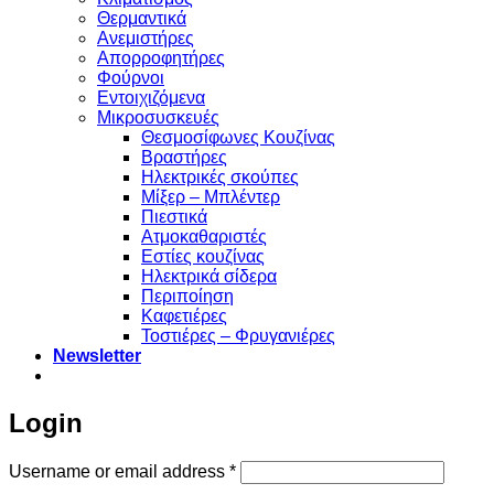
Θερμαντικά
Ανεμιστήρες
Απορροφητήρες
Φούρνοι
Εντoιχιζόμενα
Μικροσυσκευές
Θεσμοσίφωνες Κουζίνας
Βραστήρες
Ηλεκτρικές σκούπες
Μίξερ – Μπλέντερ
Πιεστικά
Ατμοκαθαριστές
Εστίες κουζίνας
Ηλεκτρικά σίδερα
Περιποίηση
Καφετιέρες
Τοστιέρες – Φρυγανιέρες
Newsletter
Login
Required
Username or email address
*