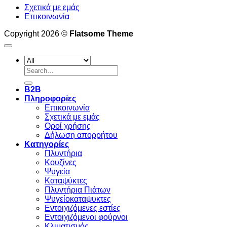
Σχετικά με εμάς
Επικοινωνία
Copyright 2026 ©
Flatsome Theme
Search
for:
B2B
Πληροφορίες
Επικοινωνία
Σχετικά με εμάς
Οροί χρήσης
Δήλωση απορρήτου
Κατηγορίες
Πλυντήρια
Κουζίνες
Ψυγεία
Καταψύκτες
Πλυντήρια Πιάτων
Ψυγείοκαταψυκτες
Εντοιχιζόμενες εστίες
Εντοιχιζόμενοι φούρνοι
Κλιματισμός