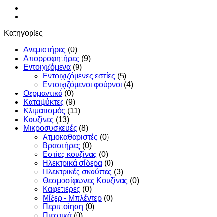
Κατηγορίες
Ανεμιστήρες
(0)
Απορροφητήρες
(9)
Εντoιχιζόμενα
(9)
Εντοιχιζόμενες εστίες
(5)
Εντοιχιζόμενοι φούρνοι
(4)
Θερμαντικά
(0)
Καταψύκτες
(9)
Κλιματισμός
(11)
Κουζίνες
(13)
Μικροσυσκευές
(8)
Ατμοκαθαριστές
(0)
Βραστήρες
(0)
Εστίες κουζίνας
(0)
Ηλεκτρικά σίδερα
(0)
Ηλεκτρικές σκούπες
(3)
Θεσμοσίφωνες Κουζίνας
(0)
Καφετιέρες
(0)
Μίξερ - Μπλέντερ
(0)
Περιποίηση
(0)
Πιεστικά
(0)