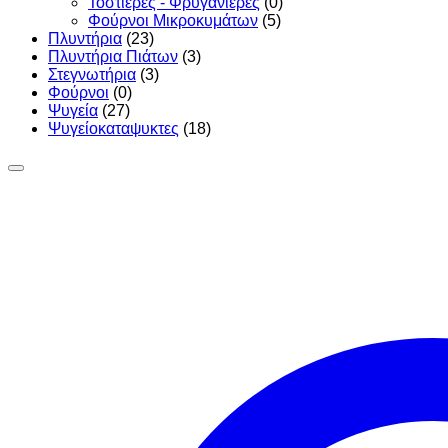
Τοστιέρες - Φρυγανιέρες
(0)
Φούρνοι Μικροκυμάτων
(5)
Πλυντήρια
(23)
Πλυντήρια Πιάτων
(3)
Στεγνωτήρια
(3)
Φούρνοι
(0)
Ψυγεία
(27)
Ψυγείοκαταψυκτες
(18)