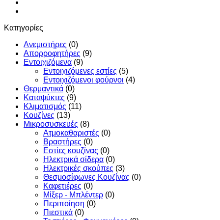
Κατηγορίες
Ανεμιστήρες
(0)
Απορροφητήρες
(9)
Εντoιχιζόμενα
(9)
Εντοιχιζόμενες εστίες
(5)
Εντοιχιζόμενοι φούρνοι
(4)
Θερμαντικά
(0)
Καταψύκτες
(9)
Κλιματισμός
(11)
Κουζίνες
(13)
Μικροσυσκευές
(8)
Ατμοκαθαριστές
(0)
Βραστήρες
(0)
Εστίες κουζίνας
(0)
Ηλεκτρικά σίδερα
(0)
Ηλεκτρικές σκούπες
(3)
Θεσμοσίφωνες Κουζίνας
(0)
Καφετιέρες
(0)
Μίξερ - Μπλέντερ
(0)
Περιποίηση
(0)
Πιεστικά
(0)