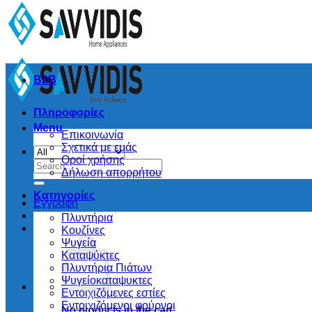
B2B
Πληροφορίες
Menu
Επικοινωνία
Σχετικά με εμάς
Οροί χρήσης
Search
Δήλωση απορρήτου
for:
Κατηγορίες
Εγγραφή
Πλυντήρια
Κουζίνες
Ψυγεία
Καταψύκτες
Πλυντήρια Πιάτων
Ψυγείοκαταψυκτες
Εντοιχιζόμενες εστίες
Εντοιχιζόμενοι φούρνοι
No products in the cart.