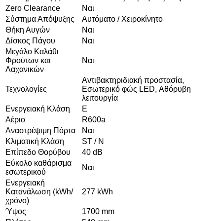
Zero Clearance
Ναι
Σύστημα Απόψυξης
Αυτόματο / Χειροκίνητο
Θήκη Αυγών
Ναι
Δίσκος Πάγου
Ναι
Μεγάλο Καλάθι
Φρούτων και
Ναι
Λαχανικών
Αντιβακτηριδιακή προστασία,
Τεχνολογίες
Εσωτερικό φώς LED, Αθόρυβη
λειτουργία
Ενεργειακή Κλάση
E
Αέριο
R600a
Αναστρέψιμη Πόρτα
Ναι
Κλιματική Κλάση
ST / N
Επίπεδο Θορύβου
40 dB
Εύκολο καθάρισμα
Ναι
εσωτερικού
Ενεργειακή
Κατανάλωση (kWh/
277 kWh
χρόνο)
Ύψος
1700 mm