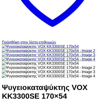
Πρόσθήκη στην λίστα επιθυμιών
Ψυγειοκαταψύκτης VOX
KK3300SE 170×54