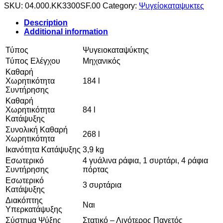
SKU:
04.000.KK3300SF.00
Category:
Ψυγείοκαταψυκτες
Description
Additional information
Τύπος
Ψυγειοκαταψύκτης
Τύπος Ελέγχου
Mηχανικός
Καθαρή
Χωρητικότητα
184 l
Συντήρησης
Καθαρή
Χωρητικότητα
84 l
Κατάψυξης
Συνολική Καθαρή
268 l
Χωρητικότητα
Ικανότητα Κατάψυξης
3,9 kg
Εσωτερικό
4 γυάλινα ράφια, 1 συρτάρι, 4 ράφια
Συντήρησης
πόρτας
Εσωτερικό
3 συρτάρια
Κατάψυξης
Διακόπτης
Ναι
Υπερκατάψυξης
Σύστημα Ψύξης
Στατικό – Λιγότερος Παγετός