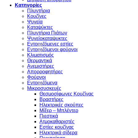
Κατηγορίες
Πλυντήρια
Κουζίνες
Ψυγεία
Καταψύκτες
Πλυντήρια Πιάτων
Ψυγείοκαταψυκτες
Εντοιχιζόμενες εστίες
Εντοιχιζόμενοι φούρνοι
Κλιματισμός
Θερμαντικά
Ανεμιστήρες
Απορροφητήρες
Φούρνοι
Εντoιχιζόμενα
Μικροσυσκευές
Θεσμοσίφωνες Κουζίνας
Βραστήρες
Ηλεκτρικές σκούπες
Μίξερ – Μπλέντερ
Πιεστικά
Ατμοκαθαριστές
Εστίες κουζίνας
Ηλεκτρικά σίδερα