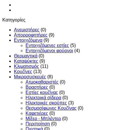
Κατηγορίες
Ανεμιστήρες
(0)
Απορροφητήρες
(9)
Εντoιχιζόμενα
(9)
Εντοιχιζόμενες εστίες
(5)
Εντοιχιζόμενοι φούρνοι
(4)
Θερμαντικά
(0)
Καταψύκτες
(9)
Κλιματισμός
(11)
Κουζίνες
(13)
Μικροσυσκευές
(8)
Ατμοκαθαριστές
(0)
Βραστήρες
(0)
Εστίες κουζίνας
(0)
Ηλεκτρικά σίδερα
(0)
Ηλεκτρικές σκούπες
(3)
Θεσμοσίφωνες Κουζίνας
(0)
Καφετιέρες
(0)
Μίξερ - Μπλέντερ
(0)
Περιποίηση
(0)
Πιεστικά
(0)