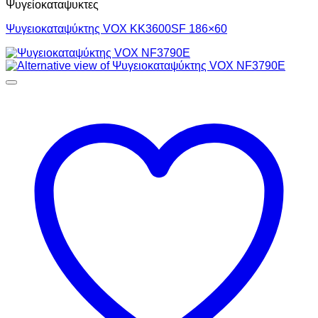
Ψυγείοκαταψυκτες
Ψυγειοκαταψύκτης VOX KK3600SF 186×60