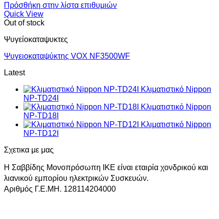
Πρόσθήκη στην λίστα επιθυμιών
Quick View
Out of stock
Ψυγείοκαταψυκτες
Ψυγειοκαταψύκτης VOX NF3500WF
Latest
Κλιματιστικό Nippon
NP-TD24I
Κλιματιστικό Nippon
NP-TD18I
Κλιματιστικό Nippon
NP-TD12I
Σχετικα με μας
Η Σαββίδης Μονοπρόσωπη ΙΚΕ είναι εταιρία χονδρικού και
λιανικού εμπορίου ηλεκτρικών Συσκευών.
Αριθμός Γ.Ε.ΜΗ. 128114204000
V