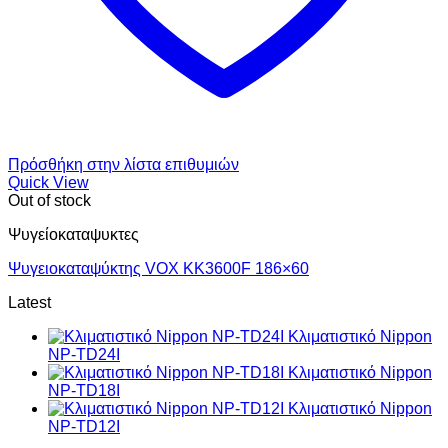
Πρόσθήκη στην λίστα επιθυμιών
Quick View
Out of stock
Ψυγείοκαταψυκτες
Ψυγειοκαταψύκτης VOX KK3600F 186×60
Latest
Κλιματιστικό Nippon
NP-TD24I
Κλιματιστικό Nippon
NP-TD18I
Κλιματιστικό Nippon
NP-TD12I