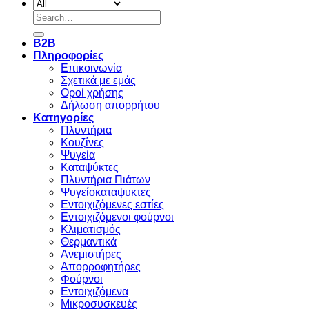
Search
for:
B2B
Πληροφορίες
Επικοινωνία
Σχετικά με εμάς
Οροί χρήσης
Δήλωση απορρήτου
Κατηγορίες
Πλυντήρια
Κουζίνες
Ψυγεία
Καταψύκτες
Πλυντήρια Πιάτων
Ψυγείοκαταψυκτες
Εντοιχιζόμενες εστίες
Εντοιχιζόμενοι φούρνοι
Κλιματισμός
Θερμαντικά
Ανεμιστήρες
Απορροφητήρες
Φούρνοι
Εντoιχιζόμενα
Μικροσυσκευές