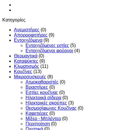
Κατηγορίες
Ανεμιστήρες
(0)
Απορροφητήρες
(9)
Εντoιχιζόμενα
(9)
Εντοιχιζόμενες εστίες
(5)
Εντοιχιζόμενοι φούρνοι
(4)
Θερμαντικά
(0)
Καταψύκτες
(9)
Κλιματισμός
(11)
Κουζίνες
(13)
Μικροσυσκευές
(8)
Ατμοκαθαριστές
(0)
Βραστήρες
(0)
Εστίες κουζίνας
(0)
Ηλεκτρικά σίδερα
(0)
Ηλεκτρικές σκούπες
(3)
Θεσμοσίφωνες Κουζίνας
(0)
Καφετιέρες
(0)
Μίξερ - Μπλέντερ
(0)
Περιποίηση
(0)
Πιεστικά
(0)