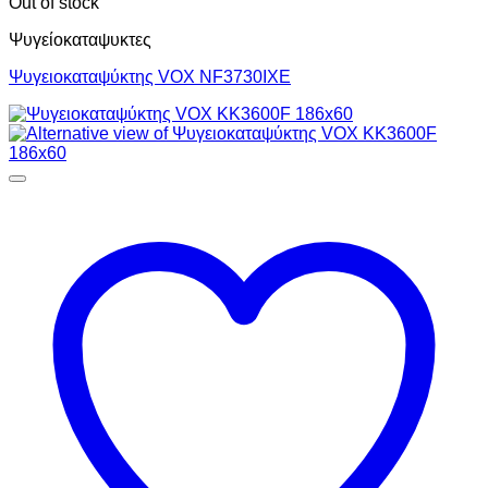
Out of stock
Ψυγείοκαταψυκτες
Ψυγειοκαταψύκτης VOX NF3730IXE