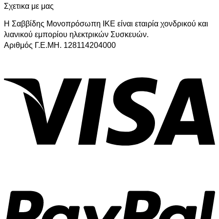
Σχετικα με μας
Η Σαββίδης Μονοπρόσωπη ΙΚΕ είναι εταιρία χονδρικού και
λιανικού εμπορίου ηλεκτρικών Συσκευών.
Αριθμός Γ.Ε.ΜΗ. 128114204000
V
P