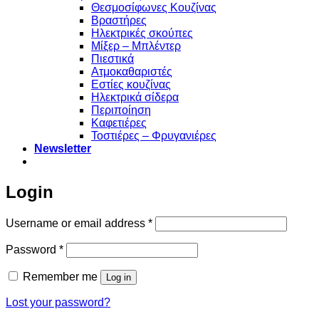
Θεσμοσίφωνες Κουζίνας
Βραστήρες
Ηλεκτρικές σκούπες
Μίξερ – Μπλέντερ
Πιεστικά
Ατμοκαθαριστές
Εστίες κουζίνας
Ηλεκτρικά σίδερα
Περιποίηση
Καφετιέρες
Τοστιέρες – Φρυγανιέρες
Newsletter
Login
Required
Username or email address
*
Required
Password
*
Remember me
Log in
Lost your password?