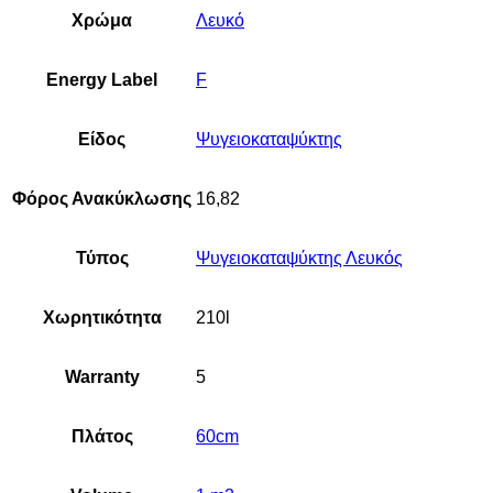
Χρώμα
Λευκό
Energy Label
F
Είδος
Ψυγειοκαταψύκτης
Φόρος Ανακύκλωσης
16,82
Τύπος
Ψυγειοκαταψύκτης Λευκός
Χωρητικότητα
210l
Warranty
5
Πλάτος
60cm