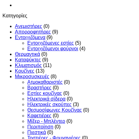
Κατηγορίες
Ανεμιστήρες
(0)
Απορροφητήρες
(9)
Εντoιχιζόμενα
(9)
Εντοιχιζόμενες εστίες
(5)
Εντοιχιζόμενοι φούρνοι
(4)
Θερμαντικά
(0)
Καταψύκτες
(9)
Κλιματισμός
(11)
Κουζίνες
(13)
Μικροσυσκευές
(8)
Ατμοκαθαριστές
(0)
Βραστήρες
(0)
Εστίες κουζίνας
(0)
Ηλεκτρικά σίδερα
(0)
Ηλεκτρικές σκούπες
(3)
Θεσμοσίφωνες Κουζίνας
(0)
Καφετιέρες
(0)
Μίξερ - Μπλέντερ
(0)
Περιποίηση
(0)
Πιεστικά
(0)
Τοστιέρες - Φρυγανιέρες
(0)