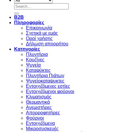
Search
for:
B2B
Πληροφορίες
Επικοινωνία
Σχετικά με εμάς
Οροί χρήσης
Δήλωση απορρήτου
Κατηγορίες
Πλυντήρια
Κουζίνες
Ψυγεία
Καταψύκτες
Πλυντήρια Πιάτων
Ψυγείοκαταψυκτες
Εντοιχιζόμενες εστίες
Εντοιχιζόμενοι φούρνοι
Κλιματισμός
Θερμαντικά
Ανεμιστήρες
Απορροφητήρες
Φούρνοι
Εντoιχιζόμενα
Μικροσυσκευές