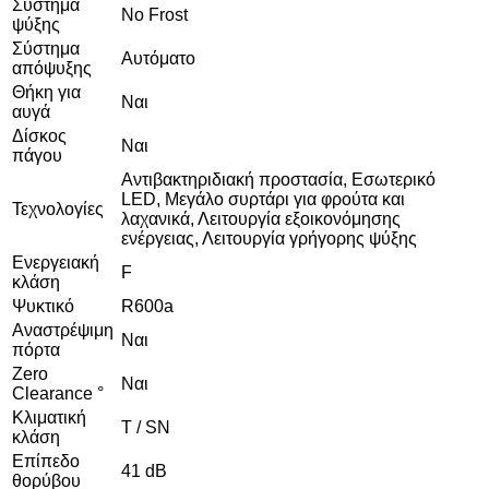
Σύστημα
No Frost
ψύξης
Σύστημα
Αυτόματο
απόψυξης
Θήκη για
Ναι
αυγά
Δίσκος
Ναι
πάγου
Αντιβακτηριδιακή προστασία, Εσωτερικό
LED, Μεγάλο συρτάρι για φρούτα και
Τεχνολογίες
λαχανικά, Λειτουργία εξοικονόμησης
ενέργειας, Λειτουργία γρήγορης ψύξης
Ενεργειακή
F
κλάση
Ψυκτικό
R600a
Αναστρέψιμη
Ναι
πόρτα
Zero
Ναι
Clearance °
Κλιματική
T / SN
κλάση
Επίπεδο
41 dB
θορύβου