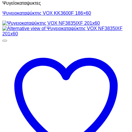
Ψυγείοκαταψυκτες
Ψυγειοκαταψύκτης VOX KK3600F 186×60