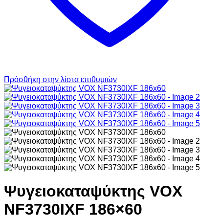
Πρόσθήκη στην λίστα επιθυμιών
Ψυγειοκαταψύκτης VOX
NF3730IXF 186×60