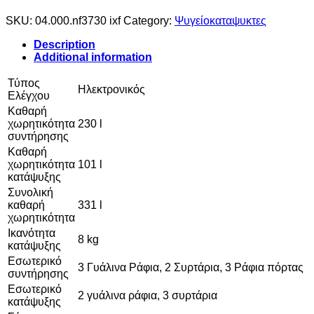
SKU:
04.000.nf3730 ixf
Category:
Ψυγείοκαταψυκτες
Description
Additional information
Τύπος
Ηλεκτρονικός
Ελέγχου
Καθαρή
χωρητικότητα
230 l
συντήρησης
Καθαρή
χωρητικότητα
101 l
κατάψυξης
Συνολική
καθαρή
331 l
χωρητικότητα
Ικανότητα
8 kg
κατάψυξης
Εσωτερικό
3 Γυάλινα Ράφια, 2 Συρτάρια, 3 Ράφια πόρτας
συντήρησης
Εσωτερικό
2 γυάλινα ράφια, 3 συρτάρια
κατάψυξης