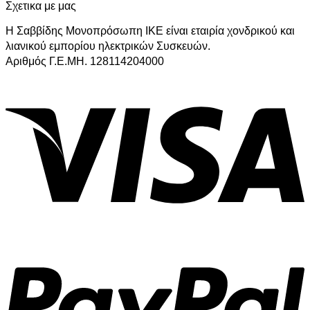
Σχετικα με μας
Η Σαββίδης Μονοπρόσωπη ΙΚΕ είναι εταιρία χονδρικού και
λιανικού εμπορίου ηλεκτρικών Συσκευών.
Αριθμός Γ.Ε.ΜΗ. 128114204000
V
P