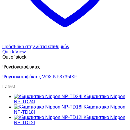
Πρόσθήκη στην λίστα επιθυμιών
Quick View
Out of stock
Ψυγείοκαταψυκτες
Ψυγειοκαταψύκτης VOX NF3735IXF
Latest
Κλιματιστικό Nippon
NP-TD24I
Κλιματιστικό Nippon
NP-TD18I
Κλιματιστικό Nippon
NP-TD12I