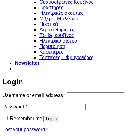
Θεσμοσίφωνες Κουζίνας
Βραστήρες
Ηλεκτρικές σκούπες
Μίξερ – Μπλέντερ
Πιεστικά
Ατμοκαθαριστές
Εστίες κουζίνας
Ηλεκτρικά σίδερα
Περιποίηση
Καφετιέρες
Τοστιέρες – Φρυγανιέρες
Newsletter
Login
Required
Username or email address
*
Required
Password
*
Remember me
Log in
Lost your password?