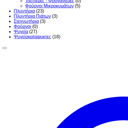
Τοστιέρες - Φρυγανιέρες
(0)
Φούρνοι Μικροκυμάτων
(5)
Πλυντήρια
(23)
Πλυντήρια Πιάτων
(3)
Στεγνωτήρια
(3)
Φούρνοι
(0)
Ψυγεία
(27)
Ψυγείοκαταψυκτες
(18)