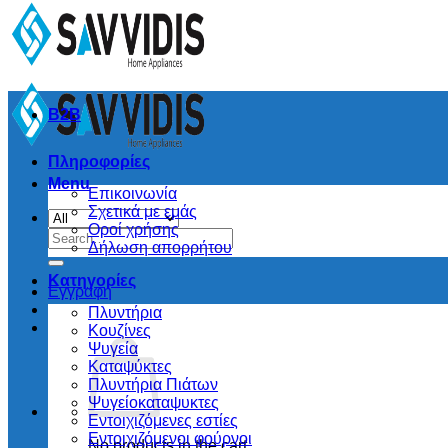
B2B
Πληροφορίες
Menu
Επικοινωνία
Σχετικά με εμάς
Οροί χρήσης
Search
Δήλωση απορρήτου
for:
Κατηγορίες
Εγγραφή
Πλυντήρια
Κουζίνες
Ψυγεία
Καταψύκτες
Πλυντήρια Πιάτων
Ψυγείοκαταψυκτες
Εντοιχιζόμενες εστίες
Εντοιχιζόμενοι φούρνοι
No products in the cart.