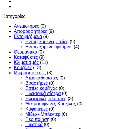
Κατηγορίες
Ανεμιστήρες
(0)
Απορροφητήρες
(9)
Εντoιχιζόμενα
(9)
Εντοιχιζόμενες εστίες
(5)
Εντοιχιζόμενοι φούρνοι
(4)
Θερμαντικά
(0)
Καταψύκτες
(9)
Κλιματισμός
(11)
Κουζίνες
(13)
Μικροσυσκευές
(8)
Ατμοκαθαριστές
(0)
Βραστήρες
(0)
Εστίες κουζίνας
(0)
Ηλεκτρικά σίδερα
(0)
Ηλεκτρικές σκούπες
(3)
Θεσμοσίφωνες Κουζίνας
(0)
Καφετιέρες
(0)
Μίξερ - Μπλέντερ
(0)
Περιποίηση
(0)
Πιεστικά
(0)