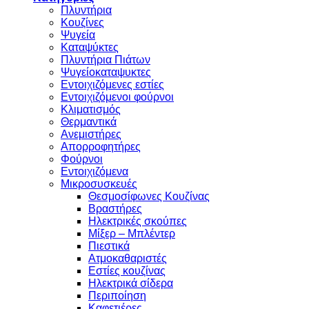
Πλυντήρια
Κουζίνες
Ψυγεία
Καταψύκτες
Πλυντήρια Πιάτων
Ψυγείοκαταψυκτες
Εντοιχιζόμενες εστίες
Εντοιχιζόμενοι φούρνοι
Κλιματισμός
Θερμαντικά
Ανεμιστήρες
Απορροφητήρες
Φούρνοι
Εντoιχιζόμενα
Μικροσυσκευές
Θεσμοσίφωνες Κουζίνας
Βραστήρες
Ηλεκτρικές σκούπες
Μίξερ – Μπλέντερ
Πιεστικά
Ατμοκαθαριστές
Εστίες κουζίνας
Ηλεκτρικά σίδερα
Περιποίηση
Καφετιέρες