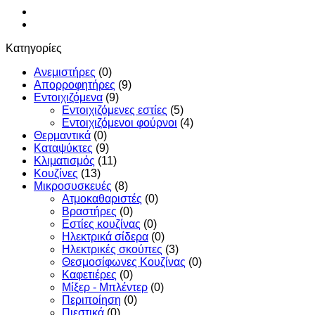
Κατηγορίες
Ανεμιστήρες
(0)
Απορροφητήρες
(9)
Εντoιχιζόμενα
(9)
Εντοιχιζόμενες εστίες
(5)
Εντοιχιζόμενοι φούρνοι
(4)
Θερμαντικά
(0)
Καταψύκτες
(9)
Κλιματισμός
(11)
Κουζίνες
(13)
Μικροσυσκευές
(8)
Ατμοκαθαριστές
(0)
Βραστήρες
(0)
Εστίες κουζίνας
(0)
Ηλεκτρικά σίδερα
(0)
Ηλεκτρικές σκούπες
(3)
Θεσμοσίφωνες Κουζίνας
(0)
Καφετιέρες
(0)
Μίξερ - Μπλέντερ
(0)
Περιποίηση
(0)
Πιεστικά
(0)