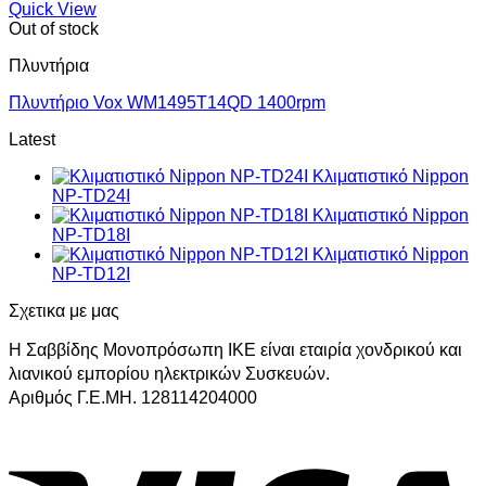
Quick View
Out of stock
Πλυντήρια
Πλυντήριο Vox WM1495T14QD 1400rpm
Latest
Κλιματιστικό Nippon
NP-TD24I
Κλιματιστικό Nippon
NP-TD18I
Κλιματιστικό Nippon
NP-TD12I
Σχετικα με μας
Η Σαββίδης Μονοπρόσωπη ΙΚΕ είναι εταιρία χονδρικού και
λιανικού εμπορίου ηλεκτρικών Συσκευών.
Αριθμός Γ.Ε.ΜΗ. 128114204000
V