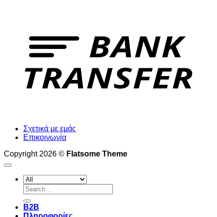
T
Σχετικά με εμάς
Επικοινωνία
Copyright 2026 ©
Flatsome Theme
Search
for:
B2B
Πληροφορίες