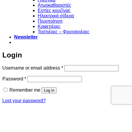
Ατμοκαθαριστές
Εστίες κουζίνας
Ηλεκτρικά σίδερα
Περιποίηση
Καφετιέρες
Τοστιέρες – Φρυγανιέρες
Newsletter
Login
Required
Username or email address
*
Required
Password
*
Remember me
Log in
Lost your password?
Χρησιμοποιούμε cookies για να σας προσφέρουμε την
καλύτερη δυνατή εμπειρία στη σελίδα μας. Εάν συνεχίσετε να
χρησιμοποιείτε τη σελίδα, θα υποθέσουμε πως είστε
ικανοποιημένοι με αυτό.
Εντάξει
Πολιτική απορρήτου