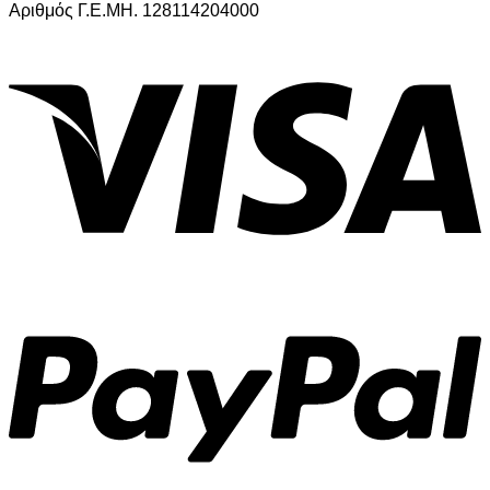
Αριθμός Γ.Ε.ΜΗ. 128114204000
V
P