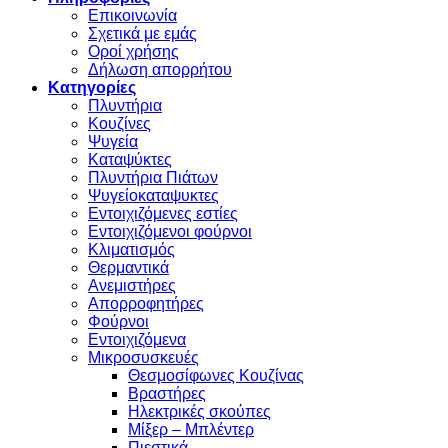
Επικοινωνία
Σχετικά με εμάς
Οροί χρήσης
Δήλωση απορρήτου
Κατηγορίες
Πλυντήρια
Κουζίνες
Ψυγεία
Καταψύκτες
Πλυντήρια Πιάτων
Ψυγείοκαταψυκτες
Εντοιχιζόμενες εστίες
Εντοιχιζόμενοι φούρνοι
Κλιματισμός
Θερμαντικά
Ανεμιστήρες
Απορροφητήρες
Φούρνοι
Εντoιχιζόμενα
Μικροσυσκευές
Θεσμοσίφωνες Κουζίνας
Βραστήρες
Ηλεκτρικές σκούπες
Μίξερ – Μπλέντερ
Πιεστικά