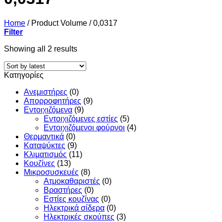
Home
/
Product Volume
/
0,0317
Filter
Sorted
Showing all 2 results
by
latest
Κατηγορίες
Ανεμιστήρες
(0)
Απορροφητήρες
(9)
Εντoιχιζόμενα
(9)
Εντοιχιζόμενες εστίες
(5)
Εντοιχιζόμενοι φούρνοι
(4)
Θερμαντικά
(0)
Καταψύκτες
(9)
Κλιματισμός
(11)
Κουζίνες
(13)
Μικροσυσκευές
(8)
Ατμοκαθαριστές
(0)
Βραστήρες
(0)
Εστίες κουζίνας
(0)
Ηλεκτρικά σίδερα
(0)
Ηλεκτρικές σκούπες
(3)