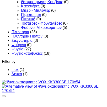
Θεσμοσίφωνες Κουζίνας
(0)
Καφετιέρες
(0)
Μίξερ - Μπλέντερ
(0)
Περιποίηση
(0)
Πιεστικά
(0)
Τοστιέρες - Φρυγανιέρες
(0)
Φούρνοι Μικροκυμάτων
(5)
Πλυντήρια
(23)
Πλυντήρια Πιάτων
(3)
Στεγνωτήρια
(3)
Φούρνοι
(0)
Ψυγεία
(27)
Ψυγείοκαταψυκτες
(18)
Filter by
Inox
(1)
Λευκό
(1)