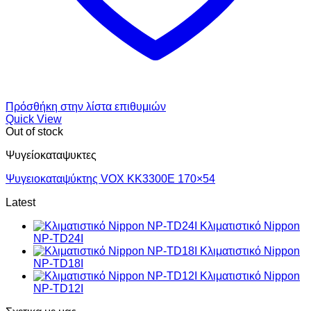
Πρόσθήκη στην λίστα επιθυμιών
Quick View
Out of stock
Ψυγείοκαταψυκτες
Ψυγειοκαταψύκτης VOX KK3300E 170×54
Latest
Κλιματιστικό Nippon
NP-TD24I
Κλιματιστικό Nippon
NP-TD18I
Κλιματιστικό Nippon
NP-TD12I