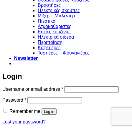
Βραστήρες
Ηλεκτρικές σκούπες
Μίξερ – Μπλέντερ
Πιεστικά
Ατμοκαθαριστές
Εστίες κουζίνας
Ηλεκτρικά σίδερα
Περιποίηση
Καφετιέρες
Τοστιέρες – Φρυγανιέρες
Newsletter
Login
Required
Username or email address
*
Required
Password
*
Remember me
Log in
Lost your password?
Χρησιμοποιούμε cookies για να σας προσφέρουμε την