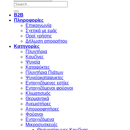
Search
for:
B2B
Πληροφορίες
Επικοινωνία
Σχετικά με εμάς
Οροί χρήσης
Δήλωση απορρήτου
Κατηγορίες
Πλυντήρια
Κουζίνες
Ψυγεία
Καταψύκτες
Πλυντήρια Πιάτων
Ψυγείοκαταψυκτες
Εντοιχιζόμενες εστίες
Εντοιχιζόμενοι φούρνοι
Κλιματισμός
Θερμαντικά
Ανεμιστήρες
Απορροφητήρες
Φούρνοι
Εντoιχιζόμενα
Μικροσυσκευές
Θεσμοσίφωνες Κουζίνας