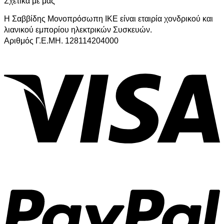
Σχετικα με μας
Η Σαββίδης Μονοπρόσωπη ΙΚΕ είναι εταιρία χονδρικού και
λιανικού εμπορίου ηλεκτρικών Συσκευών.
Αριθμός Γ.Ε.ΜΗ. 128114204000
V
P