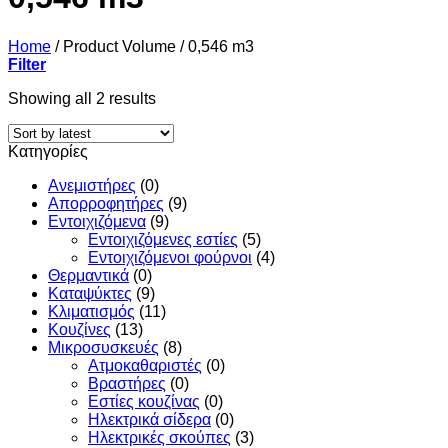
Home
/
Product Volume
/
0,546 m3
Filter
Sorted
Showing all 2 results
by
latest
Κατηγορίες
Ανεμιστήρες
(0)
Απορροφητήρες
(9)
Εντoιχιζόμενα
(9)
Εντοιχιζόμενες εστίες
(5)
Εντοιχιζόμενοι φούρνοι
(4)
Θερμαντικά
(0)
Καταψύκτες
(9)
Κλιματισμός
(11)
Κουζίνες
(13)
Μικροσυσκευές
(8)
Ατμοκαθαριστές
(0)
Βραστήρες
(0)
Εστίες κουζίνας
(0)
Ηλεκτρικά σίδερα
(0)
Ηλεκτρικές σκούπες
(3)