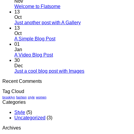
Nov
No
Welcome to Flatsome
Comments
13
on
Oct
Welcome
No
Just another post with A Gallery
to
Comments
13
Flatsome
on
Oct
Just
No
A Simple Blog Post
another
Comments
01
on
post
Jan
A
with
No
A Video Blog Post
Simple
A
Comments
30
on
Blog
Gallery
Dec
A
Post
No
Just a cool blog post with Images
Video
Comments
Recent Comments
Blog
on
Post
Just
Tag Cloud
a
cool
brooklyn
fashion
style
women
Categories
blog
post
Style
(5)
with
Uncategorized
(3)
Images
Archives