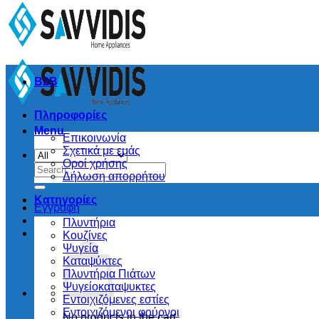
B2B
Πληροφορίες
Menu
Επικοινωνία
Σχετικά με εμάς
Οροί χρήσης
Search
Δήλωση απορρήτου
for:
Κατηγορίες
Εγγραφή
Πλυντήρια
Κουζίνες
Ψυγεία
Καταψύκτες
Πλυντήρια Πιάτων
Ψυγείοκαταψυκτες
Εντοιχιζόμενες εστίες
Εντοιχιζόμενοι φούρνοι
No products in the cart.