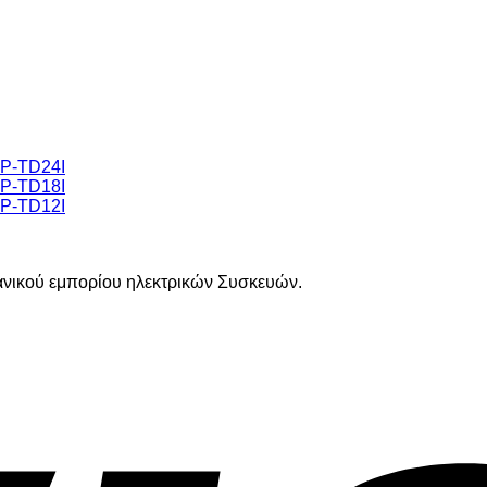
NP-TD24I
NP-TD18I
NP-TD12I
ιανικού εμπορίου ηλεκτρικών Συσκευών.