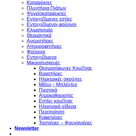
Καταψύκτες
Πλυντήρια Πιάτων
Ψυγείοκαταψυκτες
Εντοιχιζόμενες εστίες
Εντοιχιζόμενοι φούρνοι
Κλιματισμός
Θερμαντικά
Ανεμιστήρες
Απορροφητήρες
Φούρνοι
Εντoιχιζόμενα
Μικροσυσκευές
Θεσμοσίφωνες Κουζίνας
Βραστήρες
Ηλεκτρικές σκούπες
Μίξερ – Μπλέντερ
Πιεστικά
Ατμοκαθαριστές
Εστίες κουζίνας
Ηλεκτρικά σίδερα
Περιποίηση
Καφετιέρες
Τοστιέρες – Φρυγανιέρες
Newsletter