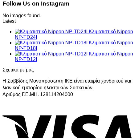
Follow Us on Instagram
No images found.
Latest
Κλιματιστικό Nippon
NP-TD24I
Κλιματιστικό Nippon
NP-TD18I
Κλιματιστικό Nippon
NP-TD12I
Σχετικα με μας
Η Σαββίδης Μονοπρόσωπη ΙΚΕ είναι εταιρία χονδρικού και
λιανικού εμπορίου ηλεκτρικών Συσκευών.
Αριθμός Γ.Ε.ΜΗ. 128114204000
V