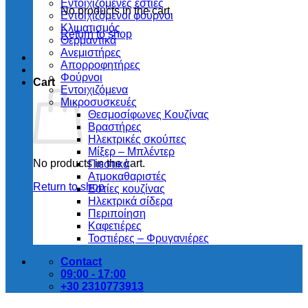
Εντοιχιζόμενες εστίες
No products in the cart.
Εντοιχιζόμενοι φούρνοι
Κλιματισμός
Return to shop
Θερμαντικά
Ανεμιστήρες
Απορροφητήρες
Φούρνοι
Cart
Εντoιχιζόμενα
Μικροσυσκευές
Θεσμοσίφωνες Κουζίνας
Βραστήρες
Ηλεκτρικές σκούπες
Μίξερ – Μπλέντερ
No products in the cart.
Πιεστικά
Ατμοκαθαριστές
Return to shop
Εστίες κουζίνας
Ηλεκτρικά σίδερα
Περιποίηση
Καφετιέρες
Τοστιέρες – Φρυγανιέρες
Contact
09:00 - 17:00
+30 2310773913